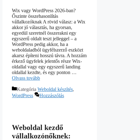
Wix vagy WordPress 2026-ban?
Őszinte összehasonlítás
vállalkozóknak A rövid válasz: a Wix
akkor jó választás, ha gyorsan,
egyedül szeretnél összerakni egy
egyszerű oldalt teszt jelleggel – a
WordPress pedig akkor, ha a
weboldaladból ügyfélszerző eszközt
akarsz építeni hosszú távra. A hozzám
érkező ügyfelek jelentős része Wix-
oldallal vagy egy egyszerű landing
oldallal kezdte, és egy ponton …
Olvass tovább
Kategória
Weboldal készítés
,
WordPress
Hozzászólás
Weboldal kezdő
vállalkozónőknek: