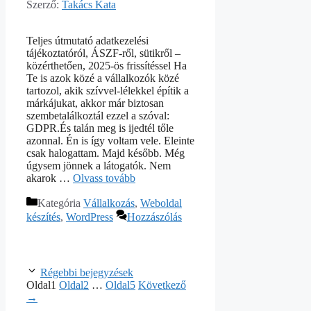
Szerző:
Takács Kata
Teljes útmutató adatkezelési
tájékoztatóról, ÁSZF-ről, sütikről –
közérthetően, 2025-ös frissítéssel Ha
Te is azok közé a vállalkozók közé
tartozol, akik szívvel-lélekkel építik a
márkájukat, akkor már biztosan
szembetalálkoztál ezzel a szóval:
GDPR.És talán meg is ijedtél tőle
azonnal. Én is így voltam vele. Eleinte
csak halogattam. Majd később. Még
úgysem jönnek a látogatók. Nem
akarok …
Olvass tovább
Kategória
Vállalkozás
,
Weboldal
készítés
,
WordPress
Hozzászólás
Régebbi bejegyzések
Oldal
1
Oldal
2
…
Oldal
5
Következő
→