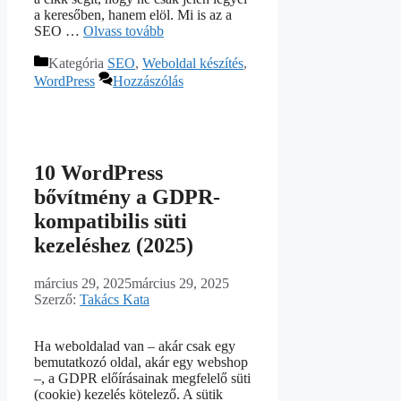
a keresőben, hanem elöl. Mi is az a
SEO …
Olvass tovább
Kategória
SEO
,
Weboldal készítés
,
WordPress
Hozzászólás
10 WordPress
bővítmény a GDPR-
kompatibilis süti
kezeléshez (2025)
március 29, 2025
március 29, 2025
Szerző:
Takács Kata
Ha weboldalad van – akár csak egy
bemutatkozó oldal, akár egy webshop
–, a GDPR előírásainak megfelelő süti
(cookie) kezelés kötelező. A sütik