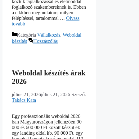
köztük táplálkozással és életmóddal
foglalkozó szakembereknek is. Ebben
a cikkben megmutatom, milyen
felépítéssel, tartalommal …
Olvass
tovább
Kategória
Vállalkozás
,
Weboldal
készítés
Hozzászólás
Weboldal készítés árak
2026
július 21, 2026
július 21, 2026
Szerző:
Takács Kata
Egy professzionális weboldal 2026-
ban Magyarországon jellemzően 90
000 és 600 000 Ft között készül el:
egy landing oldal kb. 90 000 Ft, egy
komplett bemutatkozó weboldal 210