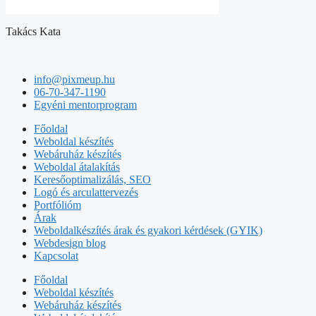
Takács Kata
info@pixmeup.hu
06-70-347-1190
Egyéni mentorprogram
Főoldal
Weboldal készítés
Webáruház készítés
Weboldal átalakítás
Keresőoptimalizálás, SEO
Logó és arculattervezés
Portfólióm
Árak
Weboldalkészítés árak és gyakori kérdések (GYIK)
Webdesign blog
Kapcsolat
Főoldal
Weboldal készítés
Webáruház készítés