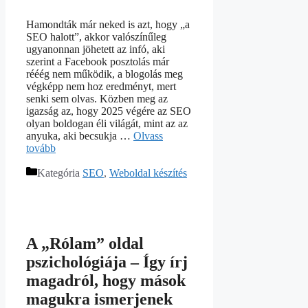
Hamondták már neked is azt, hogy „a
SEO halott”, akkor valószínűleg
ugyanonnan jöhetett az infó, aki
szerint a Facebook posztolás már
rééég nem működik, a blogolás meg
végképp nem hoz eredményt, mert
senki sem olvas. Közben meg az
igazság az, hogy 2025 végére az SEO
olyan boldogan éli világát, mint az az
anyuka, aki becsukja …
Olvass
tovább
Kategória
SEO
,
Weboldal készítés
A „Rólam” oldal
pszichológiája – Így írj
magadról, hogy mások
magukra ismerjenek