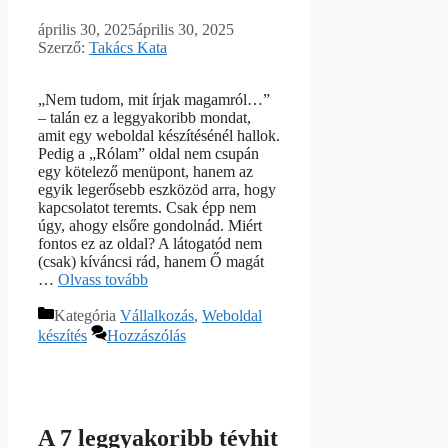
április 30, 2025
április 30, 2025
Szerző:
Takács Kata
„Nem tudom, mit írjak magamról…”
– talán ez a leggyakoribb mondat,
amit egy weboldal készítésénél hallok.
Pedig a „Rólam” oldal nem csupán
egy kötelező menüpont, hanem az
egyik legerősebb eszközöd arra, hogy
kapcsolatot teremts. Csak épp nem
úgy, ahogy elsőre gondolnád. Miért
fontos ez az oldal? A látogatód nem
(csak) kíváncsi rád, hanem Ő magát
…
Olvass tovább
Kategória
Vállalkozás
,
Weboldal
készítés
Hozzászólás
A 7 leggyakoribb tévhit