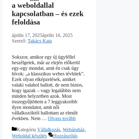
a weboldallal
kapcsolatban – és ezek
feloldása
április 17, 2025
április 16, 2025
Szerző:
Takács Kata
Sokszor, amikor egy új ügyféllel
beszélgetek, már az elején előkerül
egy-egy mondat, amit én csak úgy
hívok: „a klasszikus webes tévhitek”.
Ezek olyan elképzelések, amiket
valaki valahol hallott, de nem biztos,
hogy igazak – vagy legalábbis nem
minden helyzetben azok. Most
összegyűjtöttem a 7 leggyakoribb
ilyen mondatot, amit női
vállalkozóktól hallottam az elmúlt
években. Nem …
Olvass tovább
Kategória
Vállalkozás
,
Webáruház
,
Weboldal készítés
Hozzászólás