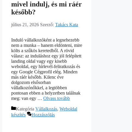
mivel indulj, és mi ráér
később?
július 21, 2026
Szerző:
Takács Kata
Induló vállalkozóként a legnehezebb
nem a munka – hanem eldönteni, mire
költs a szűkös keretedből. A rövid
válasz: az induláshoz egy jól felépített
landing oldal vagy egy kisebb
weboldal, egy hírlevél-feliratkozás és
egy Google Cégprofil elég. Minden
más ráér később. Kilenc éve
dolgozom elsősorban
vállalkozónőkkel, a legtöbben
pontosan ebben a helyzetben találnak
meg: van egy …
Olvass tovább
Kategória
Vállalkozás
,
Weboldal
készítés
Hozzászólás