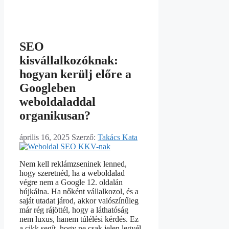
SEO
kisvállalkozóknak:
hogyan kerülj előre a
Googleben
weboldaladdal
organikusan?
április 16, 2025
Szerző:
Takács Kata
Nem kell reklámzseninek lenned,
hogy szeretnéd, ha a weboldalad
végre nem a Google 12. oldalán
bújkálna. Ha nőként vállalkozol, és a
saját utadat járod, akkor valószínűleg
már rég rájöttél, hogy a láthatóság
nem luxus, hanem túlélési kérdés. Ez
a cikk segít, hogy ne csak jelen legyél