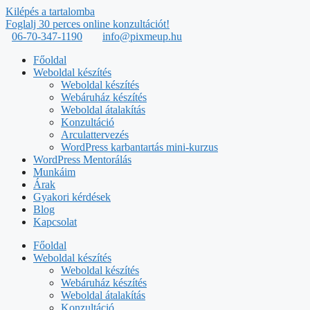
Kilépés a tartalomba
Foglalj 30 perces online konzultációt!
06-70-347-1190
info@pixmeup.hu
Főoldal
Weboldal készítés
Weboldal készítés
Webáruház készítés
Weboldal átalakítás
Konzultáció
Arculattervezés
WordPress karbantartás mini-kurzus
WordPress Mentorálás
Munkáim
Árak
Gyakori kérdések
Blog
Kapcsolat
Főoldal
Weboldal készítés
Weboldal készítés
Webáruház készítés
Weboldal átalakítás
Konzultáció