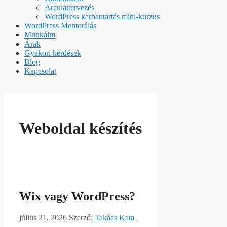
Arculattervezés
WordPress karbantartás mini-kurzus
WordPress Mentorálás
Munkáim
Árak
Gyakori kérdések
Blog
Kapcsolat
Weboldal készítés
Wix vagy WordPress?
július 21, 2026
Szerző:
Takács Kata